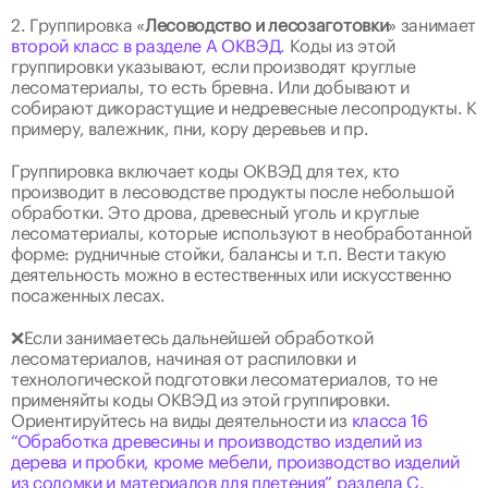
2. Группировка «
Лесоводство и лесозаготовки
» занимает 
второй класс в разделе А ОКВЭД
. Коды из этой 
группировки указывают, если производят круглые 
лесоматериалы, то есть бревна. Или добывают и 
собирают дикорастущие и недревесные лесопродукты. К 
примеру, валежник, пни, кору деревьев и пр.
Группировка включает коды ОКВЭД для тех, кто 
производит в лесоводстве продукты после небольшой 
обработки. Это дрова, древесный уголь и круглые 
лесоматериалы, которые используют в необработанной 
форме: рудничные стойки, балансы и т.п. Вести такую 
деятельность можно в естественных или искусственно 
посаженных лесах.
❌Если занимаетесь дальнейшей обработкой 
лесоматериалов, начиная от распиловки и 
технологической подготовки лесоматериалов, то не 
применяйты коды ОКВЭД из этой группировки. 
Ориентируйтесь на виды деятельности из 
класса 16 
“Обработка древесины и производство изделий из 
дерева и пробки, кроме мебели, производство изделий 
из соломки и материалов для плетения” раздела С
.